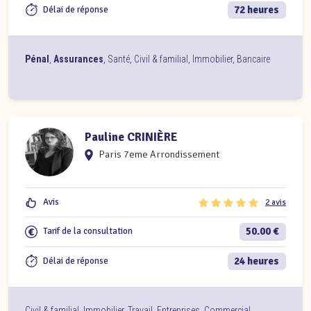
72 heures
Délai de réponse
Pénal
,
Assurances
,
Santé
,
Civil & familial
,
Immobilier
,
Bancaire
Pauline CRINIÈRE
Paris 7eme Arrondissement
Avis
2 avis
50.00 €
Tarif de la consultation
24 heures
Délai de réponse
Civil & familial
,
Immobilier
,
Travail
,
Entreprises
,
Commercial
,