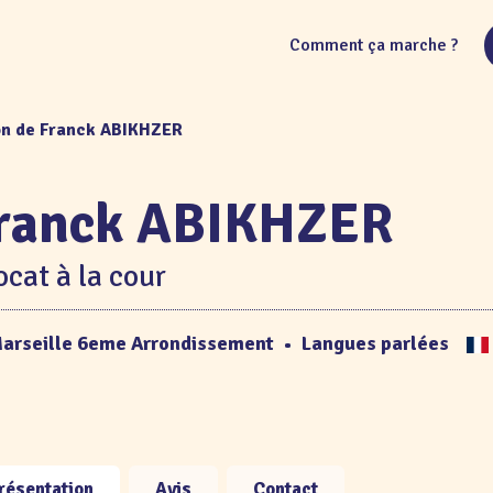
Comment ça marche ?
on de Franck ABIKHZER
ranck ABIKHZER
cat à la cour
arseille 6eme Arrondissement
•
Langues parlées
résentation
Avis
Contact