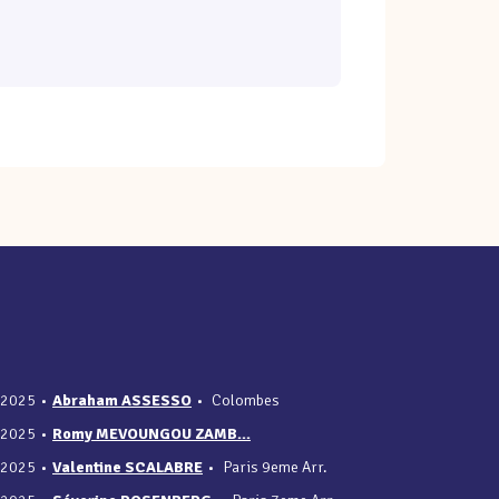
/2025
•
Abraham ASSESSO
•
Colombes
/2025
•
Romy MEVOUNGOU ZAMB...
/2025
•
Valentine SCALABRE
•
Paris 9eme Arr.