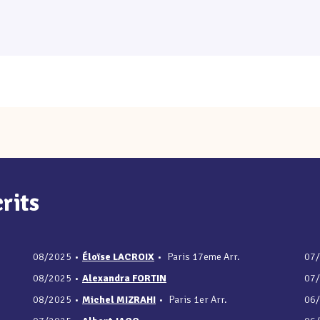
rits
08/2025
•
Éloïse LACROIX
•
Paris 17eme Arr.
07
08/2025
•
Alexandra FORTIN
07
08/2025
•
Michel MIZRAHI
•
Paris 1er Arr.
06