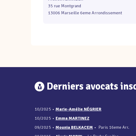
35 rue Montgrand
13006 Marseille 6eme Arrondissement
Derniers avocats insc
10/2025
•
Marie-Amélie NÉGRIER
10/2025
•
Emma MARTINEZ
09/2025
•
Mounia BELKACEM
•
Paris 16eme Arr.