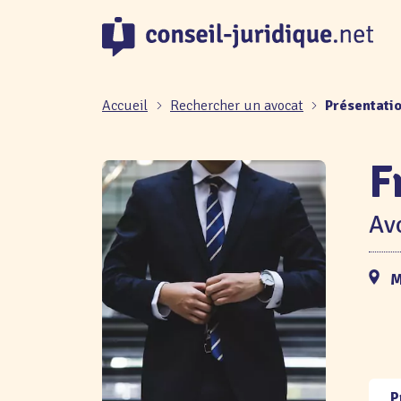
Panneau de gestion des cookies
Accueil
Rechercher un avocat
Présentati
F
Avo
M
P