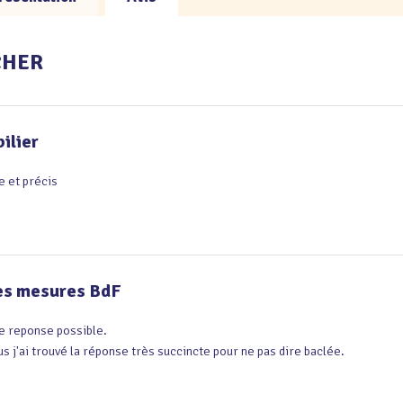
ECHER
ilier
e et précis
des mesures BdF
e reponse possible.

us j'ai trouvé la réponse très succincte pour ne pas dire baclée.