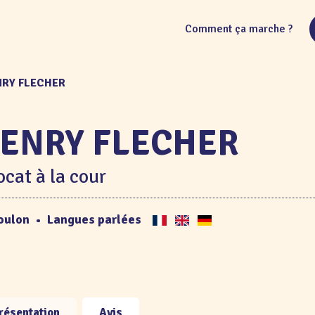
Comment ça marche ?
NRY FLECHER
ENRY FLECHER
cat à la cour
oulon
•
Langues parlées
résentation
Avis