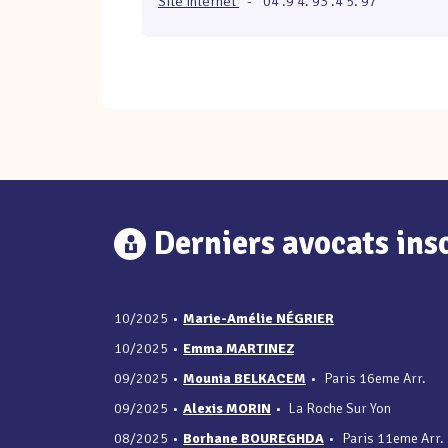
Site internet
-
04 .9 4. 93 .4 5. 97
Derniers avocats insc
10/2025
•
Marie-Amélie NÉGRIER
10/2025
•
Emma MARTINEZ
09/2025
•
Mounia BELKACEM
•
Paris 16eme Arr.
09/2025
•
Alexis MORIN
•
La Roche Sur Yon
08/2025
•
Borhane BOUREGHDA
•
Paris 11eme Arr.