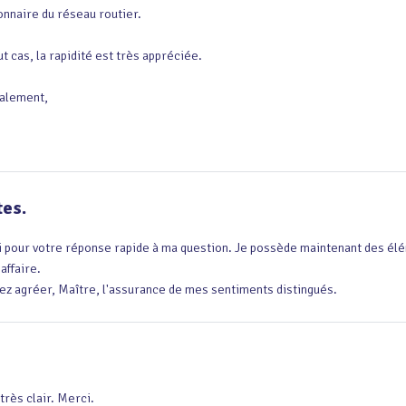
onnaire du réseau routier.

t cas, la rapidité est très appréciée.

alement,

tes.
 pour votre réponse rapide à ma question. Je possède maintenant des élém
affaire.

lez agréer, Maître, l'assurance de mes sentiments distingués.
très clair. Merci.