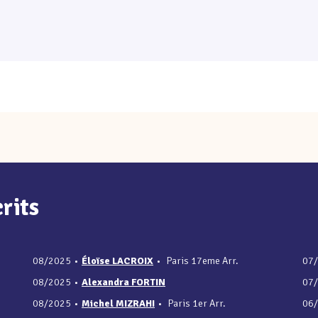
rits
08/2025
•
Éloïse LACROIX
•
Paris 17eme Arr.
07
08/2025
•
Alexandra FORTIN
07
08/2025
•
Michel MIZRAHI
•
Paris 1er Arr.
06