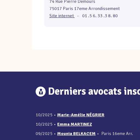
74 Rue Pierre Demours
75017 Paris 17eme Arrondissement
Site internet
-
01 .5 6. 33 .3 8. 80
Derniers avocats insc
10/2025
•
Marie-Amélie NÉGRIER
10/2025
•
Emma MARTINEZ
09/2025
•
Mounia BELKACEM
•
Paris 16eme Arr.