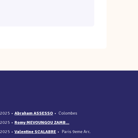
/2025
•
Abraham ASSESSO
•
Colombes
/2025
•
Romy MEVOUNGOU ZAMB...
/2025
•
Valentine SCALABRE
•
Paris 9eme Arr.