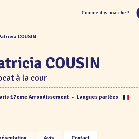
Comment ça marche ?
Patricia COUSIN
atricia COUSIN
cat à la cour
aris 17eme Arrondissement
•
Langues parlées
résentation
Avis
Contact