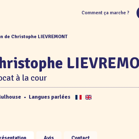
Comment ça marche ?
on de Christophe LIEVREMONT
hristophe LIEVREM
cat à la cour
ulhouse
•
Langues parlées
résentation
Avis
Contact