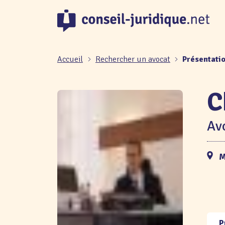
Panneau de gestion des cookies
Accueil
Rechercher un avocat
Présentati
C
Avo
M
P