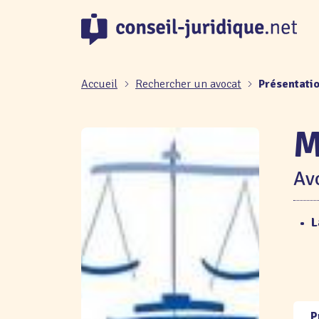
Panneau de gestion des cookies
Accueil
Rechercher un avocat
Présentati
M
Avo
•
L
P