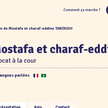
Comment ça marche ?
on de Mostafa et charaf-eddine TANTAOUI
ostafa et charaf-ed
cat à la cour
angues parlées
résentation
Avis
Contact