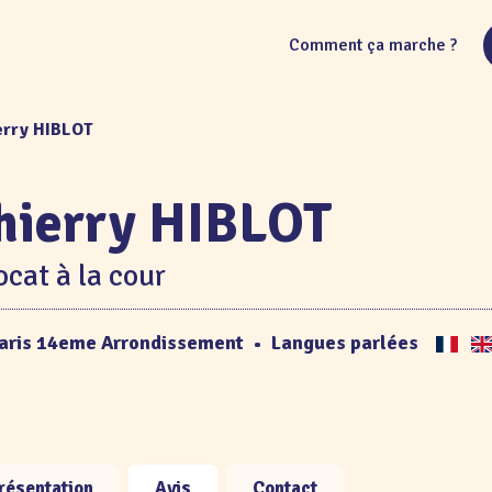
Comment ça marche ?
erry HIBLOT
hierry HIBLOT
cat à la cour
aris 14eme Arrondissement
•
Langues parlées
résentation
Avis
Contact