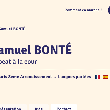
Comment ça marche ?
 Samuel BONTÉ
amuel BONTÉ
cat à la cour
aris 8eme Arrondissement
•
Langues parlées
résentation
Avis
Contact