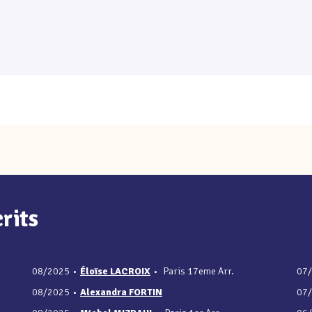
rits
08/2025
•
Éloïse LACROIX
•
Paris 17eme Arr.
07
08/2025
•
Alexandra FORTIN
07