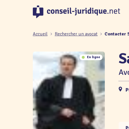
Panneau de gestion des cookies
Accueil
Rechercher un avocat
Contacter
S
En ligne
Avo
P
P