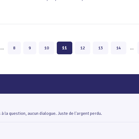
...
8
9
10
11
12
13
14
...
 la question, aucun dialogue. Juste de l'argent perdu.