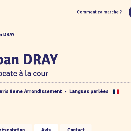
Comment ça marche ?
an DRAY
oan DRAY
cate à la cour
aris 9eme Arrondissement
•
Langues parlées
résentation
Avis
Contact