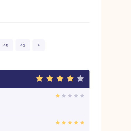
40
41
>