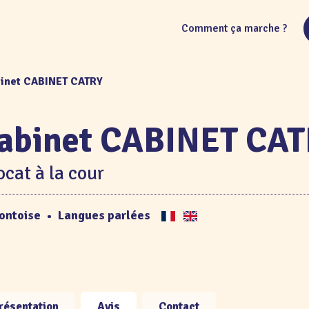
Comment ça marche ?
binet CABINET CATRY
abinet CABINET CA
cat à la cour
ontoise
•
Langues parlées
résentation
Avis
Contact