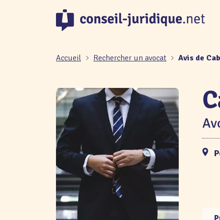
Panneau de gestion des cookies
Accueil
Rechercher un avocat
Avis de Ca
C
Avo
P
P