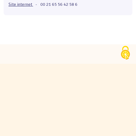
Site internet
-
00 21 65 56 42 58 6
Derniers avocats inscrits
10/2025
•
Marie-Amélie NÉGRIER
10/2025
•
Emma MARTINEZ
09/2025
•
Mounia BELKACEM
09/2025
•
Alexis MORIN