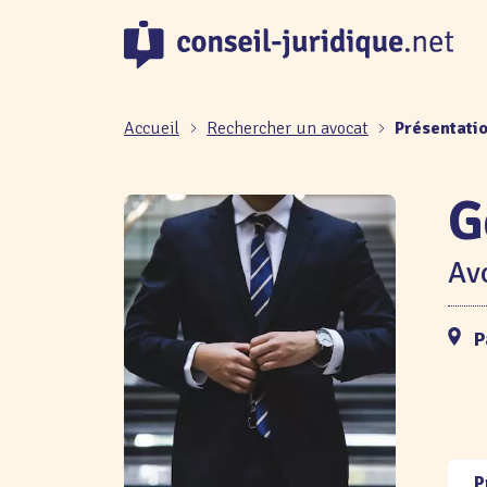
Panneau de gestion des cookies
Accueil
Rechercher un avocat
Présentati
G
Avo
P
P