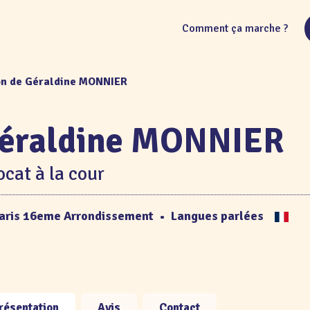
Comment ça marche ?
on de Géraldine MONNIER
éraldine MONNIER
cat à la cour
aris 16eme Arrondissement
•
Langues parlées
résentation
Avis
Contact