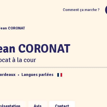
Comment ça marche ?
 Jean CORONAT
ean CORONAT
cat à la cour
ordeaux
•
Langues parlées
résentation
Avis
Contact