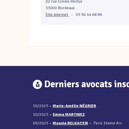
22 rue Elisée Reclus
33000 Bordeaux
Site internet
-
05 56 44 68 86
Derniers avocats insc
10/2025
•
Marie-Amélie NÉGRIER
10/2025
•
Emma MARTINEZ
09/2025
•
Mounia BELKACEM
•
Paris 16eme Arr.