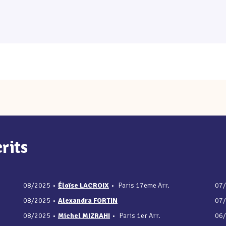
rits
08/2025
•
Éloïse LACROIX
•
Paris 17eme Arr.
07
08/2025
•
Alexandra FORTIN
07
08/2025
•
Michel MIZRAHI
•
Paris 1er Arr.
06