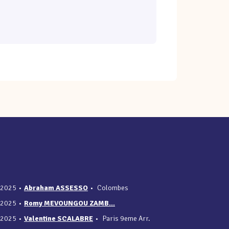
/2025
•
Abraham ASSESSO
•
Colombes
/2025
•
Romy MEVOUNGOU ZAMB...
/2025
•
Valentine SCALABRE
•
Paris 9eme Arr.