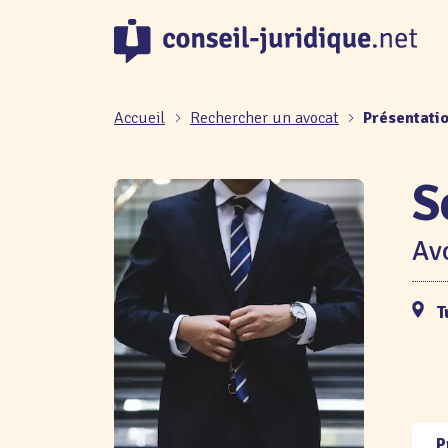
Panneau de gestion des cookies
Accueil
Rechercher un avocat
Présentati
S
Avo
T
P