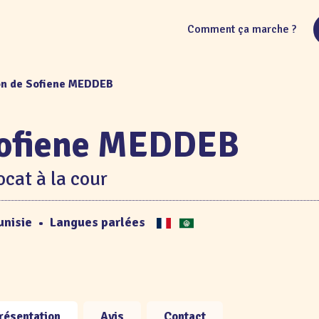
Comment ça marche ?
on de Sofiene MEDDEB
ofiene MEDDEB
cat à la cour
unisie
•
Langues parlées
résentation
Avis
Contact