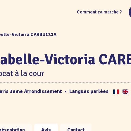
Comment ça marche ?
abelle-Victoria CARBUCCIA
sabelle-Victoria CA
cat à la cour
aris 3eme Arrondissement
•
Langues parlées
résentation
Avis
Contact