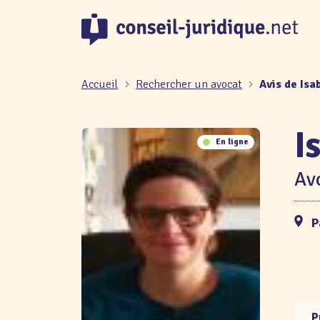
Panneau de gestion des cookies
Accueil
Rechercher un avocat
Avis de Is
I
En ligne
Avo
P
P