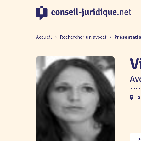
Panneau de gestion des cookies
Accueil
Rechercher un avocat
Présentati
V
Avo
P
P