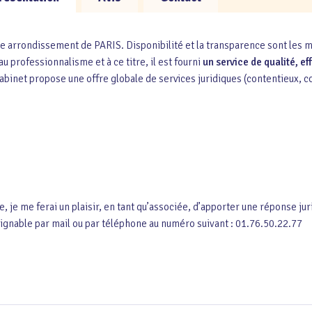
rrondissement de PARIS. Disponibilité et la transparence sont les maî
u professionnalisme et à ce titre, il est fourni
un service de qualité, ef
cabinet propose une offre globale de services juridiques (contentieux, co
e me ferai un plaisir, en tant qu’associée, d’apporter une réponse juri
oignable par mail ou par téléphone au numéro suivant : 01.76.50.22.77