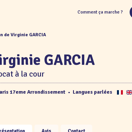
Comment ça marche ?
on de Virginie GARCIA
irginie GARCIA
cat à la cour
aris 17eme Arrondissement
•
Langues parlées
résentation
Avis
Contact