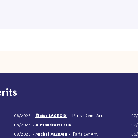
rits
08/2025
•
Éloïse LACROIX
•
Paris 17eme Arr.
07
08/2025
•
Alexandra FORTIN
07
08/2025
•
Michel MIZRAHI
•
Paris 1er Arr.
06