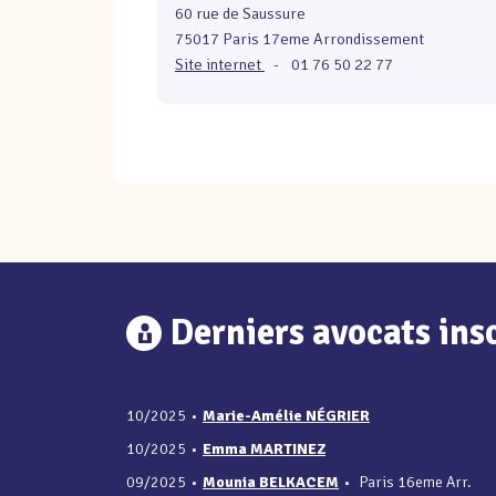
60 rue de Saussure
75017 Paris 17eme Arrondissement
Site internet
-
01 76 50 22 77
Derniers avocats insc
10/2025
•
Marie-Amélie NÉGRIER
10/2025
•
Emma MARTINEZ
09/2025
•
Mounia BELKACEM
•
Paris 16eme Arr.