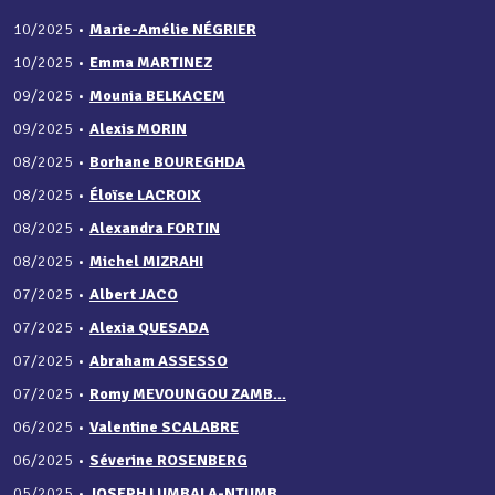
10/2025
•
Marie-Amélie NÉGRIER
10/2025
•
Emma MARTINEZ
09/2025
•
Mounia BELKACEM
09/2025
•
Alexis MORIN
08/2025
•
Borhane BOUREGHDA
08/2025
•
Éloïse LACROIX
08/2025
•
Alexandra FORTIN
08/2025
•
Michel MIZRAHI
07/2025
•
Albert JACO
07/2025
•
Alexia QUESADA
07/2025
•
Abraham ASSESSO
07/2025
•
Romy MEVOUNGOU ZAMB...
06/2025
•
Valentine SCALABRE
06/2025
•
Séverine ROSENBERG
05/2025
•
JOSEPH LUMBALA-NTUMB...