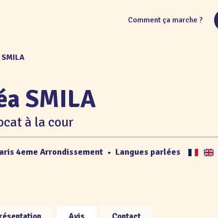
Comment ça marche ?
a SMILA
éa SMILA
cat à la cour
aris 4eme Arrondissement
•
Langues parlées
résentation
Avis
Contact