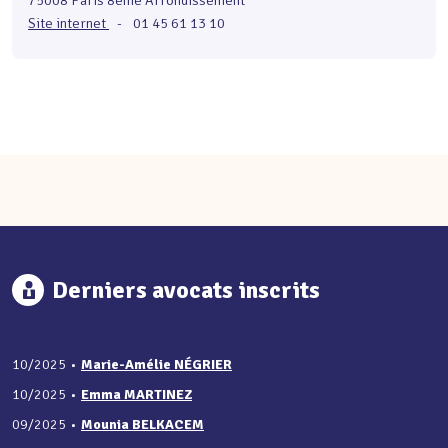
75008 Paris 8eme Arrondissement
Site internet
-
01 45 61 13 10
Derniers avocats inscrits
10/2025
•
Marie-Amélie NÉGRIER
10/2025
•
Emma MARTINEZ
09/2025
•
Mounia BELKACEM