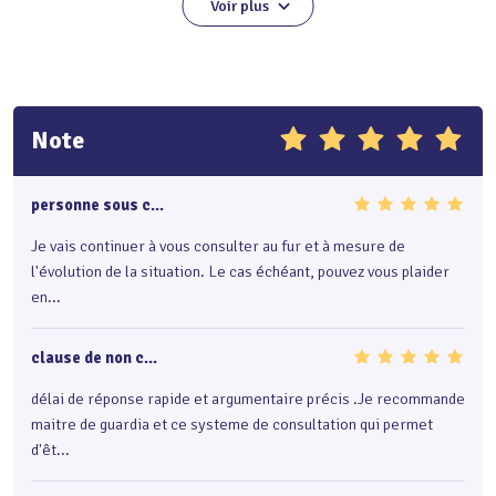
Voir plus
européen, Droit fiscal, Droit des sociétés
Note
personne sous c...
Je vais continuer à vous consulter au fur et à mesure de
l'évolution de la situation. Le cas échéant, pouvez vous plaider
en...
clause de non c...
délai de réponse rapide et argumentaire précis .Je recommande
maitre de guardia et ce systeme de consultation qui permet
d'êt...