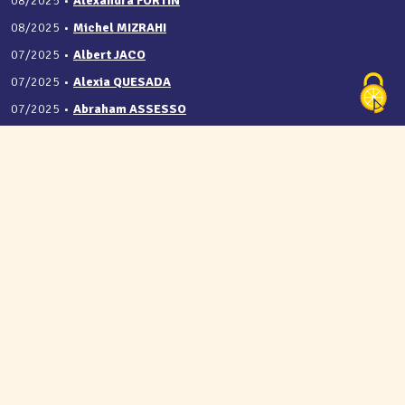
08/2025
•
Alexandra FORTIN
08/2025
•
Michel MIZRAHI
07/2025
•
Albert JACO
07/2025
•
Alexia QUESADA
07/2025
•
Abraham ASSESSO
07/2025
•
Romy MEVOUNGOU ZAMB...
06/2025
•
Valentine SCALABRE
06/2025
•
Séverine ROSENBERG
05/2025
•
JOSEPH LUMBALA-NTUMB...
Mentions légales
Politique de Confidentialité
Conditions Générales de Vente
Nous contacter