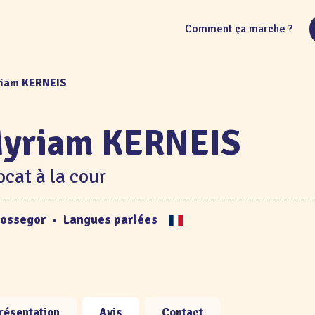
Comment ça marche ?
riam KERNEIS
yriam KERNEIS
cat à la cour
ossegor
•
Langues parlées
résentation
Avis
Contact