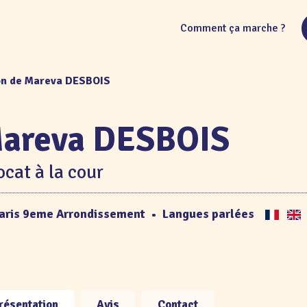
Comment ça marche ?
on de Mareva DESBOIS
areva DESBOIS
cat à la cour
aris 9eme Arrondissement
•
Langues parlées
résentation
Avis
Contact