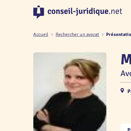
Panneau de gestion des cookies
Accueil
Rechercher un avocat
Présentati
M
Avo
P
P