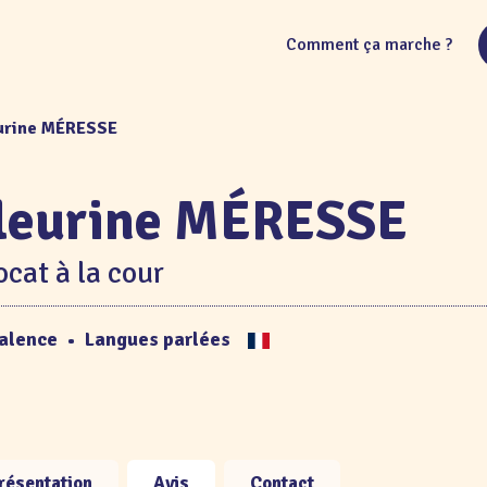
Comment ça marche ?
eurine MÉRESSE
leurine MÉRESSE
cat à la cour
alence
•
Langues parlées
résentation
Avis
Contact