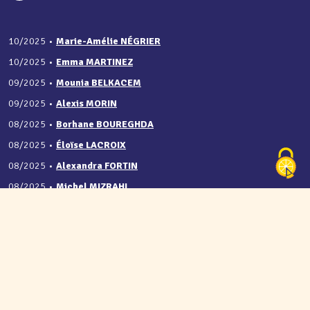
10/2025
•
Marie-Amélie NÉGRIER
10/2025
•
Emma MARTINEZ
09/2025
•
Mounia BELKACEM
09/2025
•
Alexis MORIN
08/2025
•
Borhane BOUREGHDA
08/2025
•
Éloïse LACROIX
08/2025
•
Alexandra FORTIN
08/2025
•
Michel MIZRAHI
07/2025
•
Albert JACO
07/2025
•
Alexia QUESADA
07/2025
•
Abraham ASSESSO
07/2025
•
Romy MEVOUNGOU ZAMB...
06/2025
•
Valentine SCALABRE