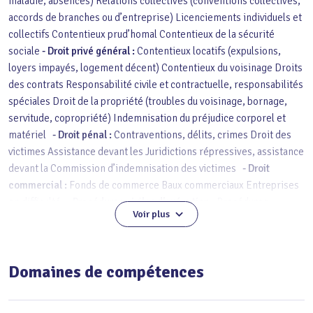
maladie, absences) Relations collectives (conventions collectives,
accords de branches ou d’entreprise) Licenciements individuels et
collectifs Contentieux prud’homal Contentieux de la sécurité
sociale
- Droit privé général :
Contentieux locatifs (expulsions,
loyers impayés, logement décent) Contentieux du voisinage Droits
des contrats Responsabilité civile et contractuelle, responsabilités
spéciales Droit de la propriété (troubles du voisinage, bornage,
servitude, copropriété) Indemnisation du préjudice corporel et
matériel
- Droit pénal :
Contraventions, délits, crimes Droit des
victimes Assistance devant les Juridictions répressives, assistance
devant la Commission d’indemnisation des victimes
- Droit
commercial :
Fonds de commerce Baux commerciaux Entreprises
en difficulté
- Procédures civiles d'exécution :
Procédures
Voir plus
d’exécution forcée Saisies Surendettement
Domaines de compétences