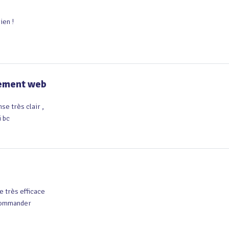
ien !
cement web
e très clair ,

 bc
 très efficace 

commander