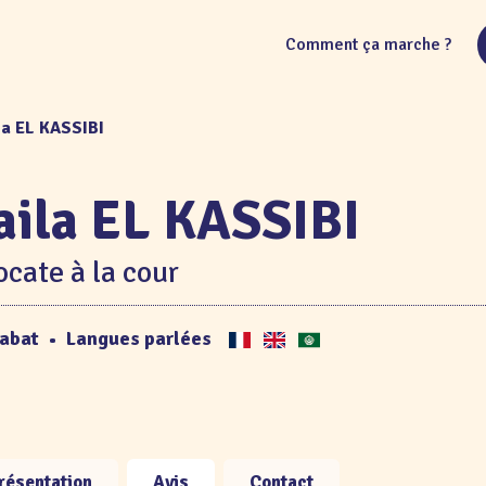
Comment ça marche ?
la EL KASSIBI
aila EL KASSIBI
cate à la cour
abat
•
Langues parlées
résentation
Avis
Contact