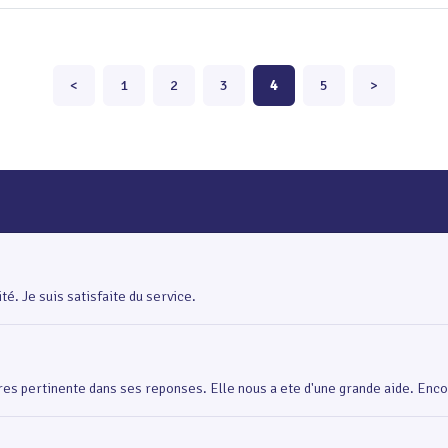
<
1
2
3
4
5
>
é. Je suis satisfaite du service.
 tres pertinente dans ses reponses. Elle nous a ete d'une grande aide. Enco