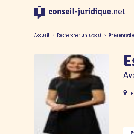
Panneau de gestion des cookies
Accueil
Rechercher un avocat
Présentatio
E
Avo
P
P