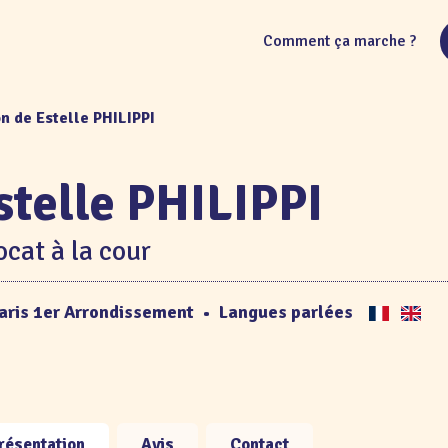
Comment ça marche ?
n de Estelle PHILIPPI
stelle PHILIPPI
cat à la cour
aris 1er Arrondissement
•
Langues parlées
résentation
Avis
Contact