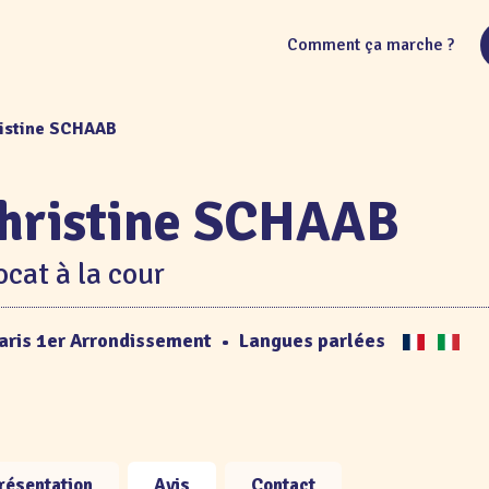
Comment ça marche ?
ristine SCHAAB
hristine SCHAAB
cat à la cour
aris 1er Arrondissement
•
Langues parlées
résentation
Avis
Contact