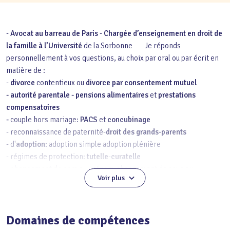
-
Avocat au barreau de Paris
-
Chargée d’enseignement en droit de
la famille à l’Université
de la Sorbonne Je réponds
personnellement à vos questions, au choix par oral ou par écrit en
matière de :
-
divorce
contentieux ou
divorce par consentement mutuel
- autorité parentale
- pensions alimentaires
et
prestations
compensatoires
-
couple hors mariage:
PACS
et
concubinage
- reconnaissance de paternité-
droit des grands-parents
- d'
adoption
: adoption simple adoption plénière
- régimes de protection:
tutelle
-
curatelle
-
changement de nom
ou prénom-changement de sexe ou
Voir plus
transsexualisme
Domaines de compétences