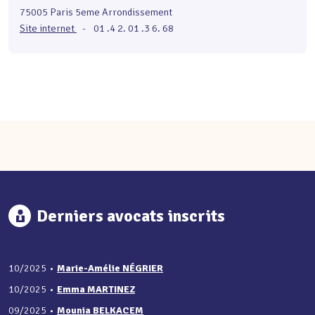
75005 Paris 5eme Arrondissement
Site internet
-
01 .4 2. 01 .3 6. 68
Derniers avocats inscrits
10/2025
•
Marie-Amélie NÉGRIER
10/2025
•
Emma MARTINEZ
09/2025
•
Mounia BELKACEM