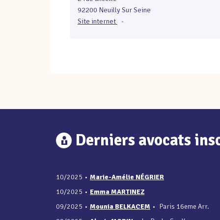
92200 Neuilly Sur Seine
Site internet
-
Derniers avocats insc
10/2025
•
Marie-Amélie NÉGRIER
10/2025
•
Emma MARTINEZ
09/2025
•
Mounia BELKACEM
•
Paris 16eme Arr.