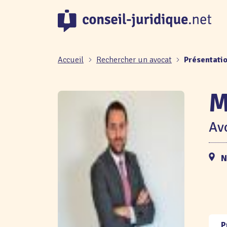
Panneau de gestion des cookies
Accueil
Rechercher un avocat
Présentati
M
Avo
N
P