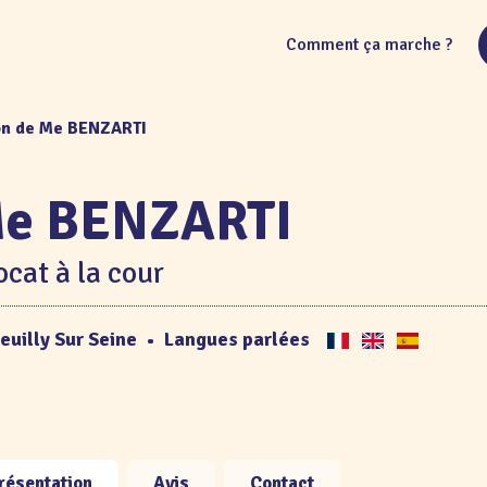
Comment ça marche ?
on de Me BENZARTI
e BENZARTI
cat à la cour
euilly Sur Seine
•
Langues parlées
résentation
Avis
Contact