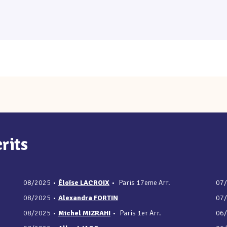
rits
08/2025
•
Éloïse LACROIX
•
Paris 17eme Arr.
07
08/2025
•
Alexandra FORTIN
07
08/2025
•
Michel MIZRAHI
•
Paris 1er Arr.
06