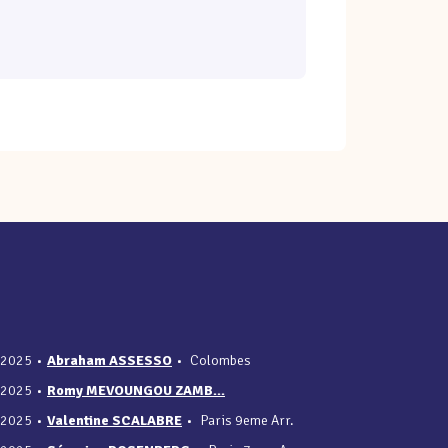
/2025
•
Abraham ASSESSO
•
Colombes
/2025
•
Romy MEVOUNGOU ZAMB...
/2025
•
Valentine SCALABRE
•
Paris 9eme Arr.