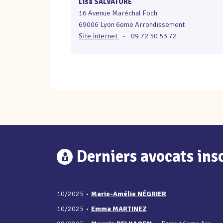
Lisa SALVATORE
16 Avenue Maréchal Foch
69006 Lyon 6eme Arrondissement
Site internet
-
09 72 50 53 72
Derniers avocats insc
10/2025
•
Marie-Amélie NÉGRIER
10/2025
•
Emma MARTINEZ