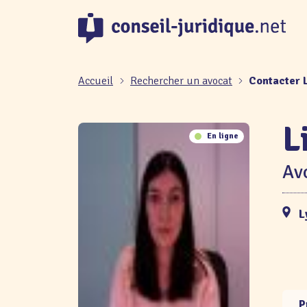
Panneau de gestion des cookies
Accueil
Rechercher un avocat
Contacter 
L
En ligne
Avo
L
P