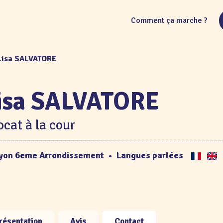
Comment ça marche ?
Lisa SALVATORE
isa SALVATORE
cat à la cour
yon 6eme Arrondissement
•
Langues parlées
résentation
Avis
Contact