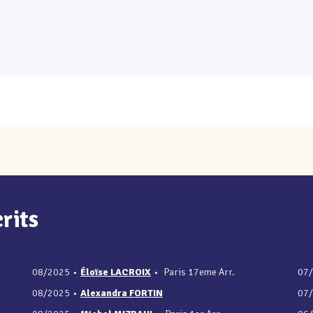
rits
08/2025
•
Éloïse LACROIX
•
Paris 17eme Arr.
07
08/2025
•
Alexandra FORTIN
07