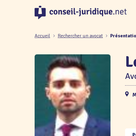
Panneau de gestion des cookies
Accueil
Rechercher un avocat
Présentati
L
Avo
M
P