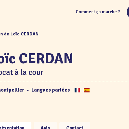
Comment ça marche ?
on de Loïc CERDAN
oïc CERDAN
cat à la cour
ontpellier
•
Langues parlées
résentation
Avis
Contact