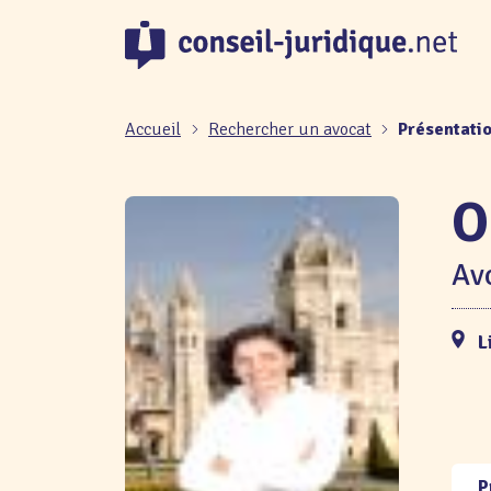
Panneau de gestion des cookies
Accueil
Rechercher un avocat
Présentati
O
Avo
L
P