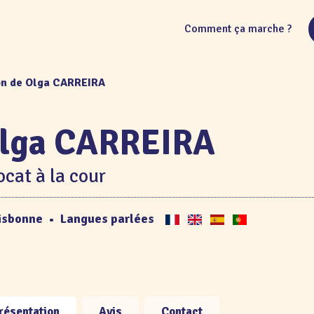
Comment ça marche ?
on de Olga CARREIRA
lga CARREIRA
cat à la cour
isbonne
•
Langues parlées
résentation
Avis
Contact