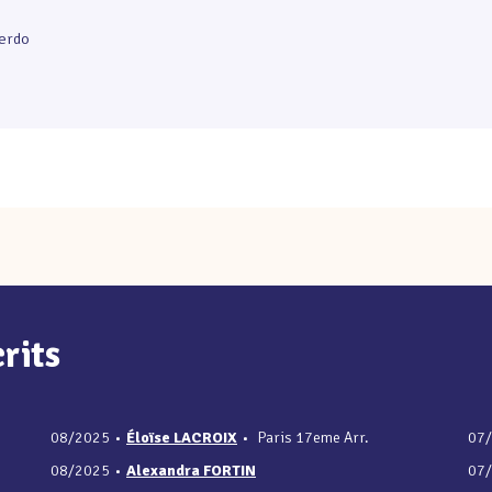
uerdo
rits
08/2025
•
Éloïse LACROIX
•
Paris 17eme Arr.
07
08/2025
•
Alexandra FORTIN
07