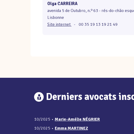
Olga CARREIRA
avenida 5 de Outubro, n.º 63 - rés-do-chão esq
Lisbonne
Site internet
-
00 35 19 13 19 21 49
Derniers avocats insc
10/2025
•
Marie-Amélie NÉGRIER
10/2025
•
Emma MARTINEZ