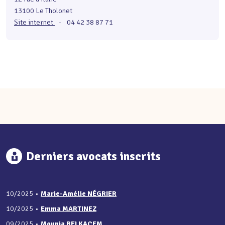
13100 Le Tholonet
Site internet
-
04 42 38 87 71
Derniers avocats inscrits
10/2025
•
Marie-Amélie NÉGRIER
10/2025
•
Emma MARTINEZ
09/2025
•
Mounia BELKACEM