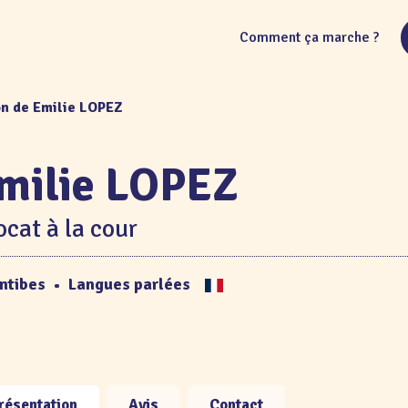
Comment ça marche ?
on de Emilie LOPEZ
milie LOPEZ
cat à la cour
ntibes
•
Langues parlées
résentation
Avis
Contact