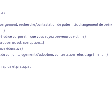
ts :
et hébergement, recherche/contestation de paternité, changement de pré
...)
 préjudice corporel... que vous soyez prevenu ou victime)
croquerie, vol, corruption...)
tance éducative)
t du conjoint, jugement d'adoption, contestation refus d'agrément ...)
 rapide et pratique .