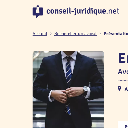
Panneau de gestion des cookies
Accueil
Rechercher un avocat
Présentati
E
Avo
A
P