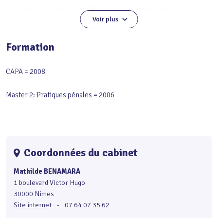
Formation en droit du travaill
auprès des élus Comité social et
Voir plus
économique
Formation
CAPA = 2008
Master 2: Pratiques pénales = 2006
Coordonnées du cabinet
Mathilde BENAMARA
1 boulevard Victor Hugo
30000 Nimes
Site internet
-
07 64 07 35 62