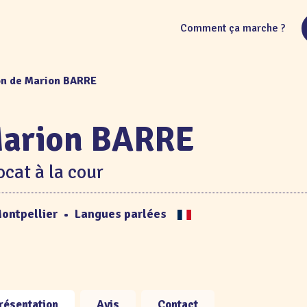
Comment ça marche ?
on de Marion BARRE
arion BARRE
cat à la cour
ontpellier
•
Langues parlées
résentation
Avis
Contact