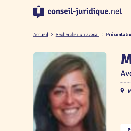
Panneau de gestion des cookies
Accueil
Rechercher un avocat
Présentati
M
Avo
M
P