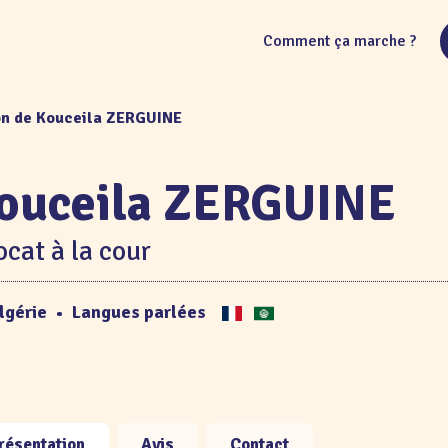
Comment ça marche ?
on de Kouceila ZERGUINE
ouceila ZERGUINE
cat à la cour
lgérie
•
Langues parlées
résentation
Avis
Contact