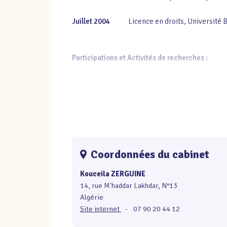
Juillet 2004
Licence en droits
,
Université 
Participations et Activités de recherches :
Mars 2013
Participation à la 22ème se
Décembre 2012
Participation à la Conférence 
« Le rôle
des avocats et des Barr
Coordonnées du cabinet
Novembre 2012
Intervention à la Maison des P
Kouceila ZERGUINE
textes et
la réalité »
. Lyon (France
14, rue M'haddar Lakhdar, N°13
Algérie
Février 2012
Intervention à l’université de 
Site internet
-
07 90 20 44 12
Communication sur : «
La conformi