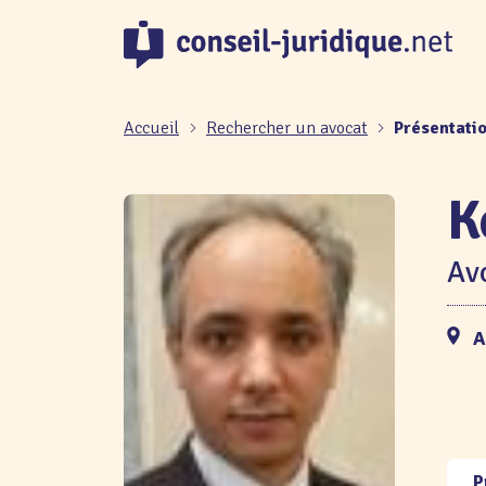
Panneau de gestion des cookies
Accueil
Rechercher un avocat
Présentati
K
Avo
A
P