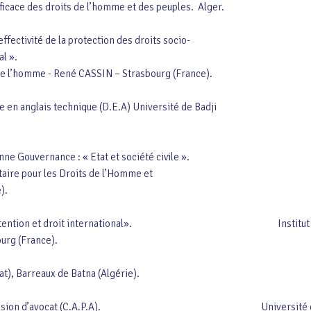
 des droits de l’homme et des peuples. Alger.
ectivité de la protection des droits socio-
ational ».
omme - René CASSIN – Strasbourg (France).
 en anglais technique (D.E.A) Université de Badji
Gouvernance : « Etat et société civile ».
our les Droits de l’Homme et
ie).
en :«Détention et droit international». Institut Interna
ance).
), Barreaux de Batna (Algérie).
a profession d’avocat (C.A.P.A). Université de El Ha