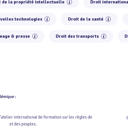
t de la propriété intellectuelle
Droit internation
uvelles technologies
Droit de la santé
image & presse
Droit des transports
D
démique
:
 sur l’atelier international de formation sur les règles de proc
 et des peuples.