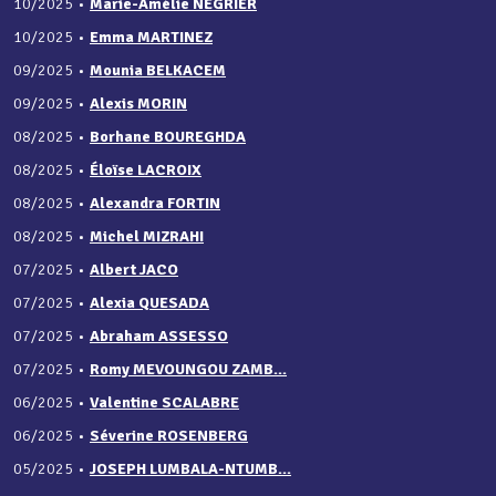
10/2025
•
Marie-Amélie NÉGRIER
10/2025
•
Emma MARTINEZ
09/2025
•
Mounia BELKACEM
09/2025
•
Alexis MORIN
08/2025
•
Borhane BOUREGHDA
08/2025
•
Éloïse LACROIX
08/2025
•
Alexandra FORTIN
08/2025
•
Michel MIZRAHI
07/2025
•
Albert JACO
07/2025
•
Alexia QUESADA
07/2025
•
Abraham ASSESSO
07/2025
•
Romy MEVOUNGOU ZAMB...
06/2025
•
Valentine SCALABRE
06/2025
•
Séverine ROSENBERG
05/2025
•
JOSEPH LUMBALA-NTUMB...