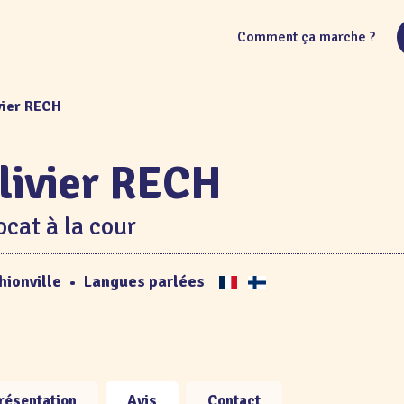
Comment ça marche ?
vier RECH
livier RECH
cat à la cour
hionville
•
Langues parlées
résentation
Avis
Contact