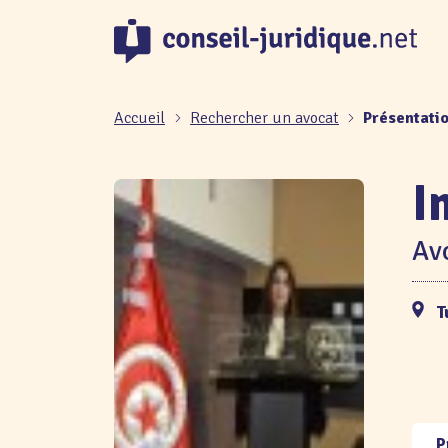
Panneau de gestion des cookies
Accueil
Rechercher un avocat
Présentati
I
Avo
T
P