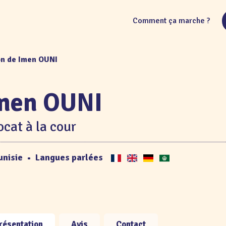
Comment ça marche ?
on de Imen OUNI
men OUNI
cat à la cour
unisie
•
Langues parlées
résentation
Avis
Contact