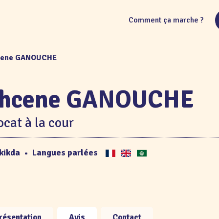
Comment ça marche ?
hcene GANOUCHE
hcene GANOUCHE
cat à la cour
kikda
•
Langues parlées
résentation
Avis
Contact