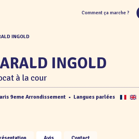
Comment ça marche ?
ARALD INGOLD
ARALD INGOLD
cat à la cour
aris 9eme Arrondissement
•
Langues parlées
résentation
Avis
Contact