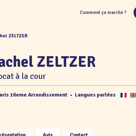
Comment ça marche ?
chel ZELTZER
achel ZELTZER
cat à la cour
aris 16eme Arrondissement
•
Langues parlées
résentation
Avis
Contact