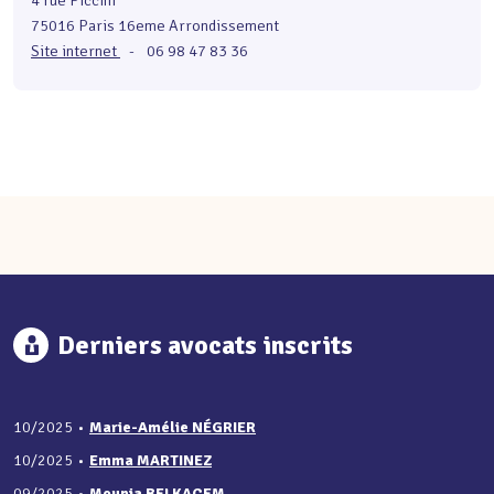
4 rue Piccini
75016 Paris 16eme Arrondissement
Site internet
-
06 98 47 83 36
Derniers avocats inscrits
10/2025
•
Marie-Amélie NÉGRIER
10/2025
•
Emma MARTINEZ
09/2025
•
Mounia BELKACEM