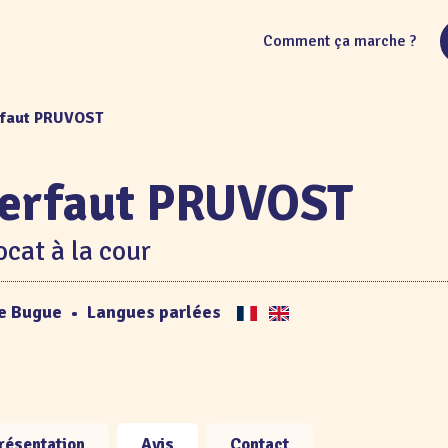
Comment ça marche ?
rfaut PRUVOST
erfaut PRUVOST
cat à la cour
e Bugue
•
Langues parlées
résentation
Avis
Contact