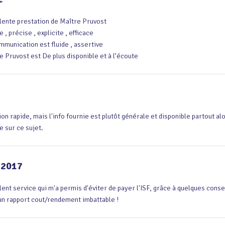
lente prestation de Maître Pruvost 

 , précise , explicite , efficace 

mmunication est fluide , assertive

e Pruvost est De plus disponible et à l’écoute
ion rapide, mais l'info fournie est plutôt générale et disponible partout alo
e sur ce sujet.
-2017
lent service qui m'a permis d'éviter de payer l'ISF, grâce à quelques conse
un rapport cout/rendement imbattable !