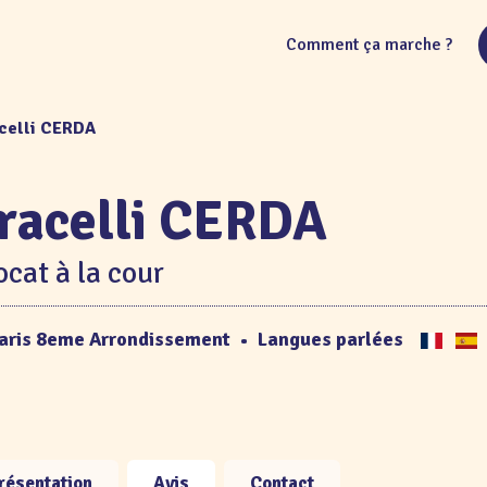
Comment ça marche ?
acelli CERDA
racelli CERDA
cat à la cour
aris 8eme Arrondissement
•
Langues parlées
résentation
Avis
Contact