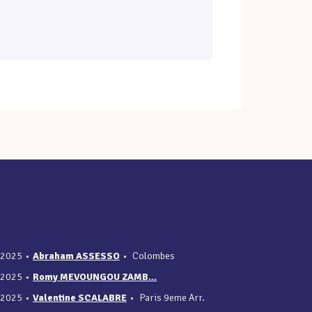
/2025
•
Abraham ASSESSO
•
Colombes
/2025
•
Romy MEVOUNGOU ZAMB...
/2025
•
Valentine SCALABRE
•
Paris 9eme Arr.