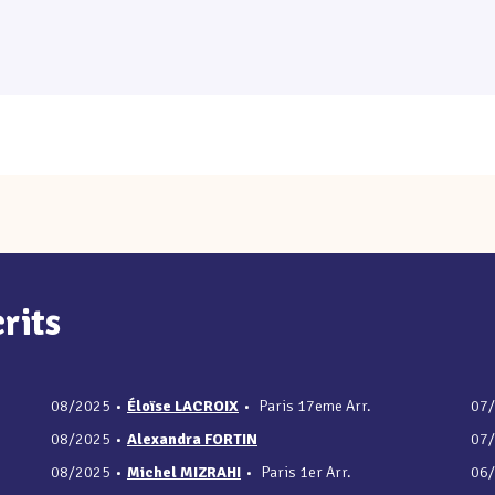
rits
08/2025
•
Éloïse LACROIX
•
Paris 17eme Arr.
07
08/2025
•
Alexandra FORTIN
07
08/2025
•
Michel MIZRAHI
•
Paris 1er Arr.
06