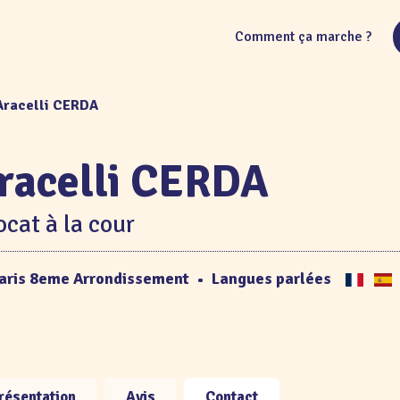
Comment ça marche ?
Aracelli CERDA
racelli CERDA
cat à la cour
aris 8eme Arrondissement
•
Langues parlées
résentation
Avis
Contact