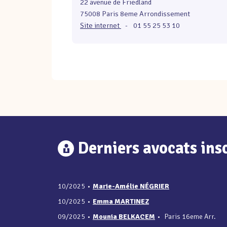
22 avenue de Friedland
75008 Paris 8eme Arrondissement
Site internet
-
01 55 25 53 10
Derniers avocats insc
10/2025
•
Marie-Amélie NÉGRIER
10/2025
•
Emma MARTINEZ
09/2025
•
Mounia BELKACEM
•
Paris 16eme Arr.