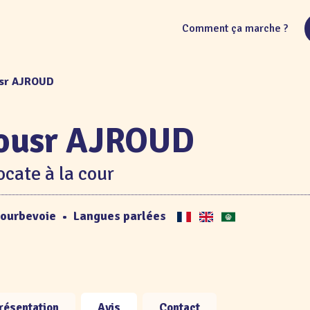
Comment ça marche ?
usr AJROUD
ousr AJROUD
cate à la cour
ourbevoie
•
Langues parlées
résentation
Avis
Contact